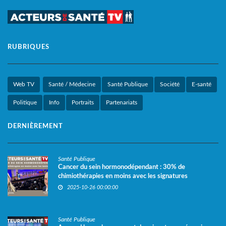
RUBRIQUES
Web TV
Santé / Médecine
Santé Publique
Société
E-santé
Politique
Info
Portraits
Partenariats
DERNIÈREMENT
Santé Publique
Cancer du sein hormonodépendant : 30% de
chimiothérapies en moins avec les signatures
génomiques
2025-10-26 00:00:00
Santé Publique