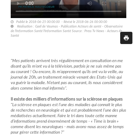
Publié le 2018-06-25 00:00:00 - Révisé le 2018-06-26 00:00:00
Réalisation : Gaël de Vaumas - Publication Acteurs de santé - Observatoire
de l'Information Santé l'Information Santé Source : Press Tv News - Acteurs de
Santé
"Mes patients arrivent très régulièrement en consultation en me
disant qu’ils m’ont vu à la télévision, parfois je ne suis même pas
au courant ! Ou encore, ils m’apprennent qu’ils ont vu la veille, au
journal de 20h, un traitement miracle venant des Etats-Unis qui
va guérir la maladie. N’etant pas au courant, ils nous considèrent
alors comme bien mal informés".
Il existe des milliers d’informations sur la sclérose en plaques
"La sclérose en plaques est l’une des maladies qui connait le plus
de recherches en neurologie et qui est probablement l’une des plus
médiatisées actuellement. Faire le tri dans toute cette manne
d’informations prend énormément de temps - « Time is brain »
comme disent les neurologues - mais avons-nous assez de temps
pour gérer cette information ?"