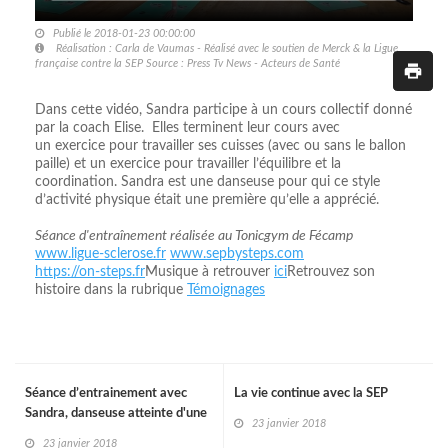
Publié le 2018-01-23 00:00:00
Réalisation : Carla de Vaumas - Réalisé avec le soutien de Merck & la Ligue
française contre la SEP Source : Press Tv News - Acteurs de Santé
Dans cette vidéo, Sandra participe à un cours collectif donné
par la coach Elise. Elles terminent leur cours avec
un exercice pour travailler ses cuisses (avec ou sans le ballon
paille) et un exercice pour travailler l’équilibre et la
coordination. Sandra est une danseuse pour qui ce style
d’activité physique était une première qu’elle a apprécié.
Séance d'entraînement réalisée au Tonicgym de Fécamp
www.ligue-sclerose.fr
www.sepbysteps.com
https://on-steps.fr
Musique à retrouver
ici
Retrouvez son
histoire dans la rubrique
Témoignages
Séance d’entrainement avec
La vie continue avec la SEP
Sandra, danseuse atteinte d'une
23 janvier 2018
SEP
23 janvier 2018