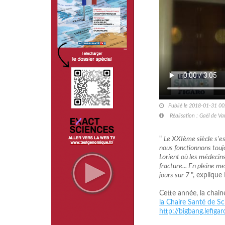
Publié le 2018-01-31 00
Réalisation : Gaël de V
"
Le XXIème siècle s'es
nous fonctionnons toujo
Lorient où les médecin
fracture... En pleine 
jours sur 7
", explique
Cette année, la chai
la Chaire Santé de S
http://bigbang.lefigaro