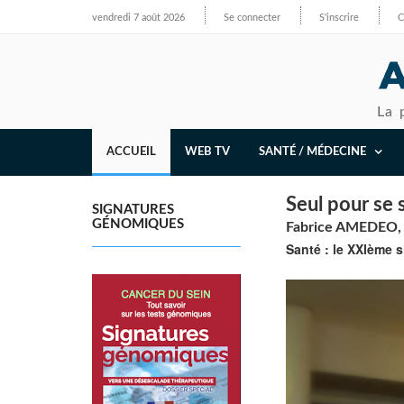
vendredi 7 août 2026
Se connecter
S'inscrire
C
La 
ACCUEIL
WEB TV
SANTÉ / MÉDECINE
Seul pour se 
SIGNATURES
GÉNOMIQUES
Fabrice AMEDEO, J
Santé : le XXIème s