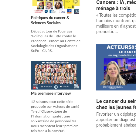
Cancers : IA, méd
ménage à trois
« Toutes les compétiti
Politiques du cancer &
humains montrent que
Sciences Sociales
meilleure en diagnost
Débat autour de l'ouvrage
pronostic ...
"Politiques de lutte contre le
cancer en France" au Centre de
Sociologie des Organisations
ScPo - CNRS.
Ma première interview
Le cancer du sei
12 saisons pour cette série
chez les jeunes
proposée par Acteurs de santé
Tv et l’Observatoire de
Favoriser un dépista
l’Information santé : une
apporter un diagnost
soixantaine de personnalités
probablement abaisser 
nous racontent leur "première
fois face à la caméra".