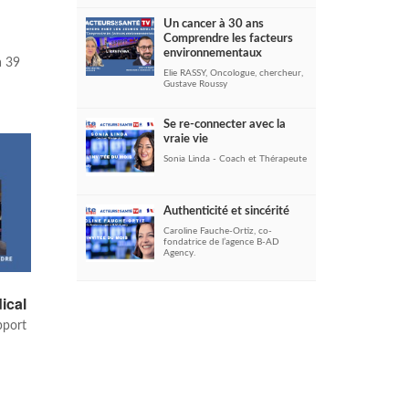
Un cancer à 30 ans
Comprendre les facteurs
environnementaux
à 39
Elie RASSY, Oncologue, chercheur,
Gustave Roussy
Se re-connecter avec la
vraie vie
Sonia Linda - Coach et Thérapeute
Authenticité et sincérité
Caroline Fauche-Ortiz, co-
fondatrice de l’agence B-AD
Agency.
ical
pport