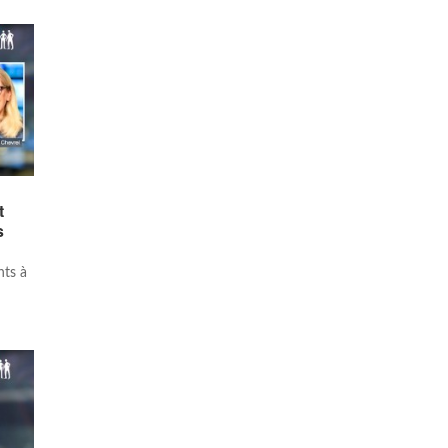
t
es
t
nts à