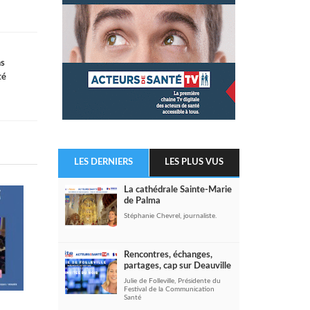
ns
té
LES DERNIERS
LES PLUS VUS
La cathédrale Sainte-Marie
de Palma
Stéphanie Chevrel, journaliste.
Rencontres, échanges,
partages, cap sur Deauville
Julie de Folleville, Présidente du
Festival de la Communication
Santé