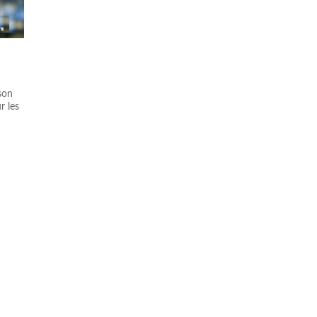
son
r les