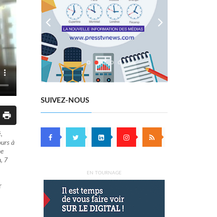
SUIVEZ-NOUS
,
ours à
ne
, 7
EN TOURNAGE
ar