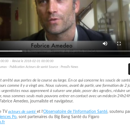
:00:00 - Révisé le 2018-02-01 00:00:00
aumas - Publication Acteurs de santé Source : PressTv News
t arrêté aux portes de la course au large. En ce qui concerne les soucis de santé
urs comme il y a vingt ans. Nous suivons, avant de partir, une formation de 2 j
s urgentistes nous apprennent à suturer une plaie, poser des agrafes, réduire u
mer, nous sommes seuls mais pouvons entrer en contact avec un médecin 24h24h
 Fabrice Amedeo, journaliste et navigateur.
ne TV
acteurs de santé
et l’
Observatoire de l’Information Santé
, soutenu p
ciences Po
, sont partenaires du Big Bang Santé du Figaro
.fr