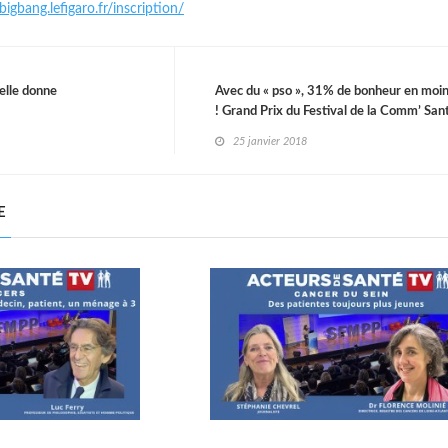
/bigbang.lefigaro.fr/inscription/
velle donne
Avec du « pso », 31% de bonheur en moi
! Grand Prix du Festival de la Comm’ San
25 janvier 2018
E