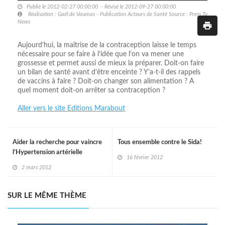
Publié le 2012-02-27 00:00:00 - Révisé le 2012-09-27 00:00:00
Réalisation : Gaël de Vaumas - Publication Acteurs de Santé Source : Press Tv
News
Aujourd’hui, la maîtrise de la contraception laisse le temps
nécessaire pour se faire à l’idée que l’on va mener une
grossesse et permet aussi de mieux la préparer. Doit-on faire
un bilan de santé avant d’être enceinte ? Y’a-t-il des rappels
de vaccins à faire ? Doit-on changer son alimentation ? A
quel moment doit-on arrêter sa contraception ?
Aller vers le site Editions Marabout
Aider la recherche pour vaincre
Tous ensemble contre le Sida!
l’Hypertension artérielle
16 février 2012
pulmonaire
2 mars 2012
SUR LE MÊME THÈME