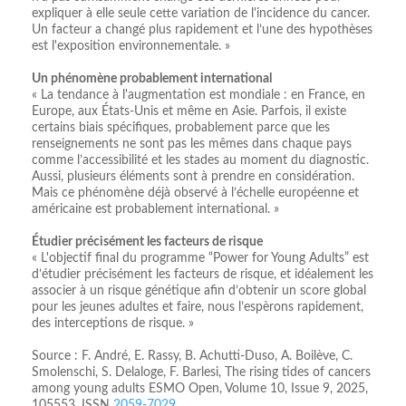
expliquer à elle seule cette variation de l'incidence du cancer.
Un facteur a changé plus rapidement et l’une des hypothèses
est l'exposition environnementale. »
Un phénomène probablement international
« La tendance à l'augmentation est mondiale : en France, en
Europe, aux États-Unis et même en Asie. Parfois, il existe
certains biais spécifiques, probablement parce que les
renseignements ne sont pas les mêmes dans chaque pays
comme l’accessibilité et les stades au moment du diagnostic.
Aussi, plusieurs éléments sont à prendre en considération.
Mais ce phénomène déjà observé à l’échelle européenne et
américaine est probablement international. »
Étudier précisément les facteurs de risque
« L'objectif final du programme “Power for Young Adults” est
d’étudier précisément les facteurs de risque, et idéalement les
associer à un risque génétique afin d’obtenir un score global
pour les jeunes adultes et faire, nous l’espèrons rapidement,
des interceptions de risque. »
Source : F. André, E. Rassy, B. Achutti-Duso, A. Boilève, C.
Smolenschi, S. Delaloge, F. Barlesi, The rising tides of cancers
among young adults ESMO Open, Volume 10, Issue 9, 2025,
105553, ISSN
2059-7029
,