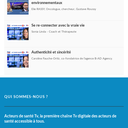
environnementaux
Elie RASSY, Oncologue, chercheur, Gustave Roussy
Se re-connecter avec la vraie vie
Sonia Linda - Coach et Thérapeute
Authenticité et sincérité
Caroline Fauche-Ortiz, co-fondatrice de l’agence B-AD Agency.
QUI SOMMES-NOUS ?
Acteurs de santé Tv, la première chaîne Tv digitale des acteurs de
santé accessible à tous.