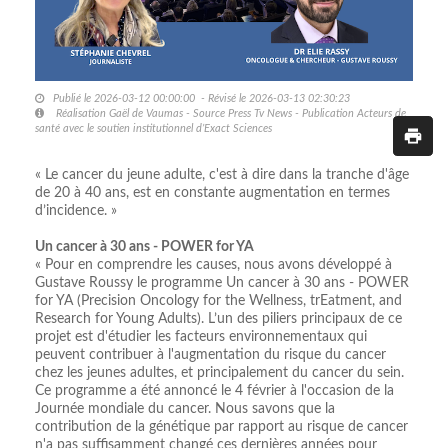
Publié le 2026-03-12 00:00:00 - Révisé le 2026-03-13 02:30:23
Réalisation Gaël de Vaumas - Source Press Tv News - Publication Acteurs de
santé avec le soutien institutionnel d’Exact Sciences
« Le cancer du jeune adulte, c'est à dire dans la tranche d'âge
de 20 à 40 ans, est en constante augmentation en termes
d’incidence. »
Un cancer à 30 ans - POWER for YA
« Pour en comprendre les causes, nous avons développé à
Gustave Roussy le programme Un cancer à 30 ans - POWER
for YA (Precision Oncology for the Wellness, trEatment, and
Research for Young Adults). L’un des piliers principaux de ce
projet est d'étudier les facteurs environnementaux qui
peuvent contribuer à l'augmentation du risque du cancer
chez les jeunes adultes, et principalement du cancer du sein.
Ce programme a été annoncé le 4 février à l'occasion de la
Journée mondiale du cancer. Nous savons que la
contribution de la génétique par rapport au risque de cancer
n'a pas suffisamment changé ces dernières années pour