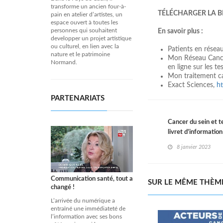
transforme un ancien four-à-
TÉLÉCHARGER LA 
pain en atelier d’artistes, un
espace ouvert à toutes les
personnes qui souhaitent
En savoir plus :
developper un projet artistique
ou culturel, en lien avec la
Patients en résea
nature et le patrimoine
Mon Réseau Canc
Normand.
en ligne sur les t
Mon traitement c
Exact Sciences,
h
PARTENARIATS
Cancer du sein et t
livret d’informatio
8 janvier 2023
Communication santé, tout a
SUR LE MÊME THÈM
changé !
L’arrivée du numérique a
entraîné une immédiateté de
l’information avec ses bons