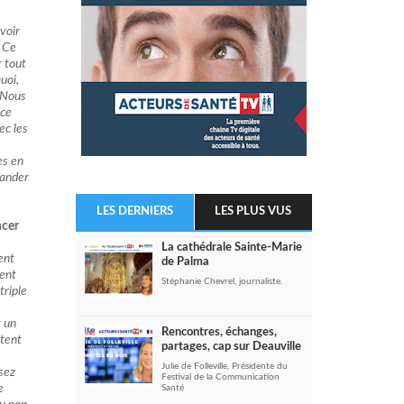
voir
. Ce
r tout
uoi,
. Nous
nce
ec les
es en
mander
LES DERNIERS
LES PLUS VUS
ncer
La cathédrale Sainte-Marie
ent
de Palma
tent
Stéphanie Chevrel, journaliste.
triple
t un
Rencontres, échanges,
ntent
partages, cap sur Deauville
Julie de Folleville, Présidente du
sez
Festival de la Communication
e
Santé