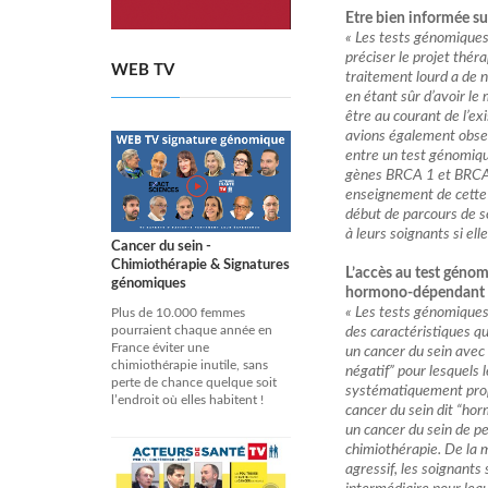
Etre bien informée su
« Les tests génomiques
préciser le projet thér
WEB TV
traitement lourd a de 
en étant sûr d’avoir le 
être au courant de l’e
avions également obser
entre un test génomiqu
gènes BRCA 1 et BRCA2. 
enseignement de cette 
début de parcours de so
à leurs soignants si el
Cancer du sein -
Chimiothérapie & Signatures
L’accès au test génom
génomiques
hormono-dépendant
« Les tests génomiques
Plus de 10.000 femmes
pourraient chaque année en
des caractéristiques qu
France éviter une
un cancer du sein avec 
chimiothérapie inutile, sans
négatif” pour lesquels 
perte de chance quelque soit
systématiquement propo
l’endroit où elles habitent !
cancer du sein dit “hor
un cancer du sein de pet
chimiothérapie. De la 
agressif, les soignants