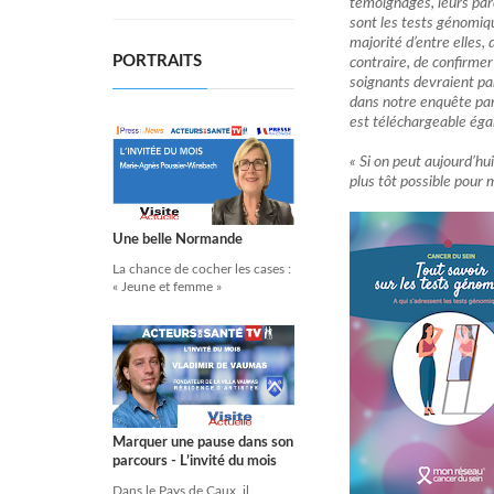
témoignages, leurs par
sont les tests génomique
majorité d’entre elles,
PORTRAITS
contraire, de confirmer
soignants devraient par
dans notre enquête par 
est téléchargeable éga
« Si on peut aujourd’hui
plus tôt possible pour 
Une belle Normande
La chance de cocher les cases :
« Jeune et femme »
Marquer une pause dans son
parcours - L’invité du mois
Dans le Pays de Caux, il