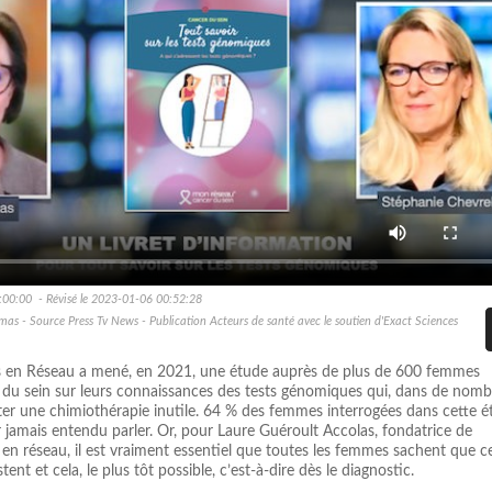
:00:00 - Révisé le 2023-01-06 00:52:28
as - Source Press Tv News - Publication Acteurs de santé avec le soutien d'Exact Sciences
ts en Réseau a mené, en 2021, une étude auprès de plus de 600 femmes
r du sein sur leurs connaissances des tests génomiques qui, dans de nom
ter une chimiothérapie inutile. 64 % des femmes interrogées dans cette 
r jamais entendu parler. Or, pour Laure Guéroult Accolas, fondatrice de
s en réseau, il est vraiment essentiel que toutes les femmes sachent que c
ent et cela, le plus tôt possible, c’est-à-dire dès le diagnostic.