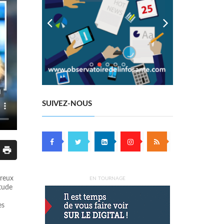
SUIVEZ-NOUS
breux
EN TOURNAGE
étude
es