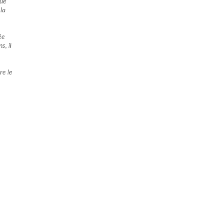
que
 la
ée
s, il
re le