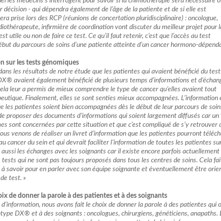
el les médecins s’interrogent pour savoir si la chimiothérapie sera nécessaire 
r décision - qui dépendra également de l’âge de la patiente et de si elle est
a prise lors des RCP (réunions de concertation pluridisciplinaire) : oncologue,
diothérapeute, infirmière de coordination vont discuter du meilleur projet pour l
est utile ou non de faire ce test. Ce qu’il faut retenir, c’est que l’accès au test
ébut du parcours de soins d’une patiente atteinte d’un cancer hormono-dépenda
on sur les tests génomiques
ns les résultats de notre étude que les patientes qui avaient bénéficié du test
® avaient également bénéficié de plusieurs temps d’informations et d’échan
Cela leur a permis de mieux comprendre le type de cancer qu’elles avaient tout
eutique. Finalement, elles se sont senties mieux accompagnées. L’information 
ue les patientes soient bien accompagnées dès le début de leur parcours de soin
t de proposer des documents d’informations qui soient largement diffusés car un 
 sont concernées par cette situation et que c’est compliqué de s’y retrouver 
ous venons de réaliser un livret d’information que les patientes pourront téléc
u cancer du sein et qui devrait faciliter l’information de toutes les patientes sur
aussi les échanges avec les soignants car il existe encore parfois actuellement
s tests qui ne sont pas toujours proposés dans tous les centres de soins. Cela fai
s à savoir pour en parler avec son équipe soignante et éventuellement être orie
de test. »
ix de donner la parole à des patientes et à des soignants
t d’information, nous avons fait le choix de donner la parole à des patientes qui 
otype DX® et à des soignants : oncologues, chirurgiens, généticiens, anapaths. 