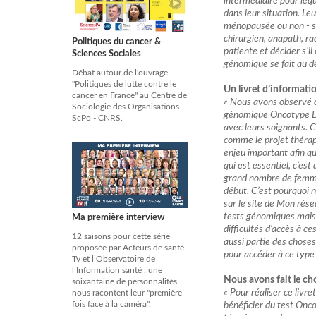
intermédiaire pour lequ
dans leur situation. Leu
ménopausée ou non - ser
chirurgien, anapath, ra
Politiques du cancer &
patiente et décider s’il 
Sciences Sociales
génomique se fait au d
Débat autour de l'ouvrage
"Politiques de lutte contre le
Un livret d’informati
cancer en France" au Centre de
« Nous avons observé da
Sociologie des Organisations
génomique Oncotype DX
ScPo - CNRS.
avec leurs soignants. 
comme le projet thérap
enjeu important afin q
qui est essentiel, c’es
grand nombre de femmes
début. C’est pourquoi n
sur le site de Mon résea
tests génomiques mais 
Ma première interview
difficultés d’accès à ce
12 saisons pour cette série
aussi partie des chose
proposée par Acteurs de santé
pour accéder à ce type 
Tv et l’Observatoire de
l’Information santé : une
Nous avons fait le cho
soixantaine de personnalités
« Pour réaliser ce livre
nous racontent leur "première
fois face à la caméra".
bénéficier du test Onc