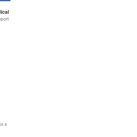
ical
pport
us a