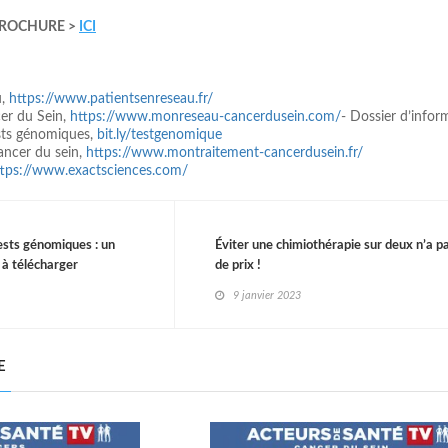
BROCHURE >
ICI
u,
https://www.patientsenreseau.fr/
er du Sein,
https://www.monreseau-cancerdusein.com/
- Dossier d’infor
ests génomiques,
bit.ly/testgenomique
ancer du sein,
https://www.montraitement-cancerdusein.fr/
ttps://www.exactsciences.com/
ests génomiques : un
Éviter une chimiothérapie sur deux n’a p
n à télécharger
de prix !
9 janvier 2023
E