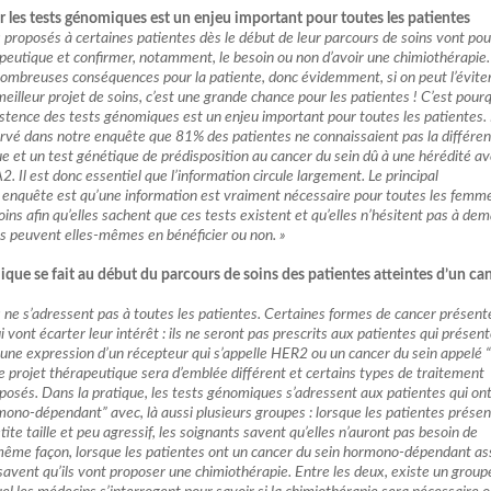
r les tests génomiques est un enjeu important pour toutes les patientes
 proposés à certaines patientes dès le début de leur parcours de soins vont pou
apeutique et confirmer, notamment, le besoin ou non d’avoir une chimiothérapie
nombreuses conséquences pour la patiente, donc évidemment, si on peut l’évite
meilleur projet de soins, c’est une grande chance pour les patientes ! C’est pourq
xistence des tests génomiques est un enjeu important pour toutes les patientes
vé dans notre enquête que 81% des patientes ne connaissaient pas la différe
e et un test génétique de prédisposition au cancer du sein dû à une hérédité av
Il est donc essentiel que l’information circule largement. Le principal
enquête est qu’une information est vraiment nécessaire pour toutes les femm
ins afin qu’elles sachent que ces tests existent et qu’elles n’hésitent pas à de
les peuvent elles-mêmes en bénéficier ou non. »
ique se fait au début du parcours de soins des patientes atteintes d’un ca
 ne s’adressent pas à toutes les patientes. Certaines formes de cancer présent
i vont écarter leur intérêt : ils ne seront pas prescrits aux patientes qui présen
une expression d’un récepteur qui s’appelle HER2 ou un cancer du sein appelé “
le projet thérapeutique sera d’emblée différent et certains types de traitement
sés. Dans la pratique, les tests génomiques s’adressent aux patientes qui on
mono-dépendant” avec, là aussi plusieurs groupes : lorsque les patientes prése
ite taille et peu agressif, les soignants savent qu’elles n’auront pas besoin de
même façon, lorsque les patientes ont un cancer du sein hormono-dépendant as
 savent qu’ils vont proposer une chimiothérapie. Entre les deux, existe un group