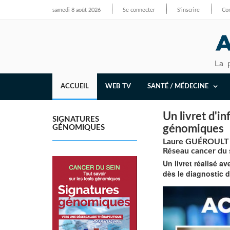
samedi 8 août 2026
Se connecter
S'inscrire
Con
La 
ACCUEIL
WEB TV
SANTÉ / MÉDECINE
Un livret d'in
SIGNATURES
génomiques
GÉNOMIQUES
Laure GUÉROULT A
Réseau cancer du 
Un livret réalisé a
dès le diagnostic d