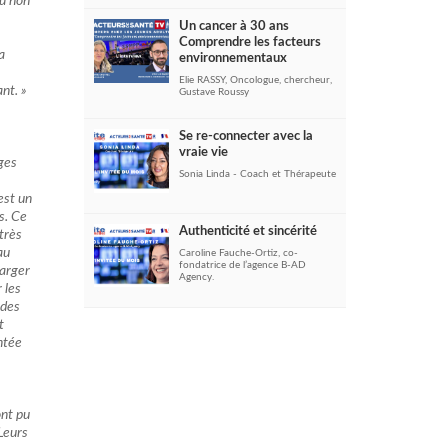
ou non
Un cancer à 30 ans
Comprendre les facteurs
a
environnementaux
Elie RASSY, Oncologue, chercheur,
nt. »
Gustave Roussy
Se re-connecter avec la
vraie vie
ges
Sonia Linda - Coach et Thérapeute
est un
s. Ce
Authenticité et sincérité
très
au
Caroline Fauche-Ortiz, co-
fondatrice de l’agence B-AD
harger
Agency.
 les
 des
t
ntée
ont pu
Leurs