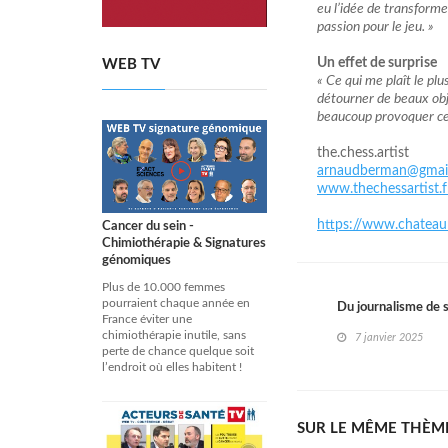
eu l’idée de transformer
passion pour le jeu. »
Un effet de surprise
WEB TV
« Ce qui me plaît le plu
détourner de beaux obje
beaucoup provoquer cett
the.chess.artist
arnaudberman@gmai
www.thechessartist.f
https://www.chateau
Cancer du sein -
Chimiothérapie & Signatures
génomiques
Plus de 10.000 femmes
pourraient chaque année en
Du journalisme de s
France éviter une
chimiothérapie inutile, sans
7 janvier 2025
perte de chance quelque soit
l’endroit où elles habitent !
SUR LE MÊME THÈM