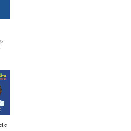
le
p.
elle