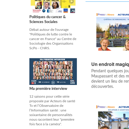
Politiques du cancer &
Sciences Sociales
Débat autour de l'ouvrage
"Politiques de lutte contre le
cancer en France" au Centre de
Sociologie des Organisations
ScPo - CNRS.
Un endroit magi
Pendant quelques jou
Maupassant et des m
devient un lieu de re
découvertes.
Ma première interview
12 saisons pour cette série
proposée par Acteurs de santé
Tv et l’Observatoire de
l’Information santé : une
soixantaine de personnalités
nous racontent leur "première
fois face à la caméra".