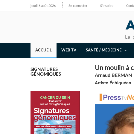
jeudi 6 août 2026
Se connecter
S'inscrire
Cont
La 
ACCUEIL
WEB TV
SANTÉ / MÉDECINE
Un moulin à c
SIGNATURES
GÉNOMIQUES
Arnaud BERMAN
Artiste Échiquéen