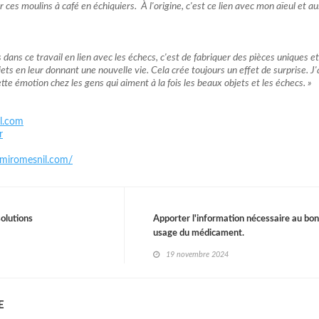
 ces moulins à café en échiquiers. À l'origine, c'est ce lien avec mon aïeul et aus
s dans ce travail en lien avec les échecs, c'est de fabriquer des pièces uniques e
ts en leur donnant une nouvelle vie. Cela crée toujours un effet de surprise. J
e émotion chez les gens qui aiment à la fois les beaux objets et les échecs. »
l.com
r
miromesnil.com/
olutions
Apporter l'information nécessaire au bo
usage du médicament.
19 novembre 2024
E