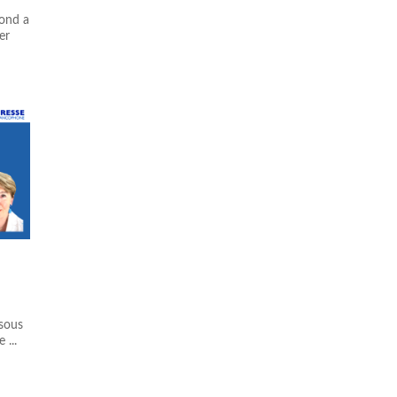
pond a
er
 sous
 ...