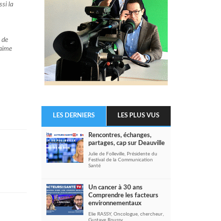
si la
t de
'aime
LES DERNIERS
LES PLUS VUS
Rencontres, échanges,
partages, cap sur Deauville
n
Julie de Folleville, Présidente du
Festival de la Communication
Santé
Un cancer à 30 ans
Comprendre les facteurs
environnementaux
Elie RASSY, Oncologue, chercheur,
Gustave Roussy