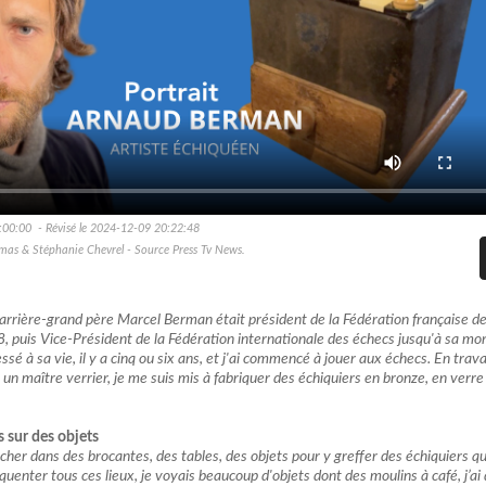
:00:00 - Révisé le 2024-12-09 20:22:48
mas & Stéphanie Chevrel - Source Press Tv News.
arrière-grand père Marcel Berman était président de la Fédération française d
 puis Vice-Président de la Fédération internationale des échecs jusqu'à sa mor
sé à sa vie, il y a cinq ou six ans, et j'ai commencé à jouer aux échecs. En trava
un maître verrier, je me suis mis à fabriquer des échiquiers en bronze, en verre
s sur des objets
her dans des brocantes, des tables, des objets pour y greffer des échiquiers qu
équenter tous ces lieux, je voyais beaucoup d'objets dont des moulins à café, j’ai