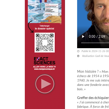
Publié le 2024-11-26 00
Réalisation Gaël de Vau
Mon histoire ?
« Mon 
échecs de 1954 à 1958,
1960. Je me suis intéres
dans une fonderie avec 
bois. »
Greffer des échiquier
« J'ai commencé à cherc
fabrique. À force de fr