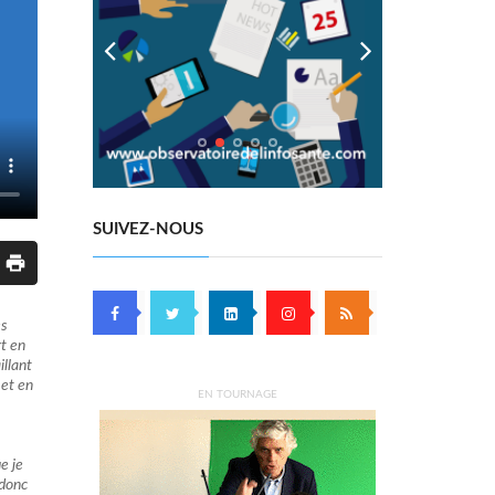
SUIVEZ-NOUS
es
t en
illant
 et en
EN TOURNAGE
e je
 donc