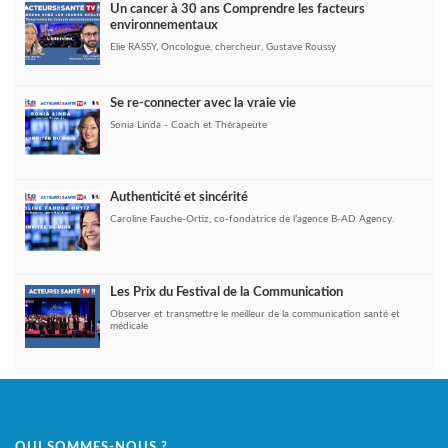
Un cancer à 30 ans Comprendre les facteurs
environnementaux
Elie RASSY, Oncologue, chercheur, Gustave Roussy
Se re-connecter avec la vraie vie
Sonia Linda - Coach et Thérapeute
Authenticité et sincérité
Caroline Fauche-Ortiz, co-fondatrice de l’agence B-AD Agency.
Les Prix du Festival de la Communication
Observer et transmettre le meilleur de la communication santé et
médicale
QUI SOMMES-NOUS ?